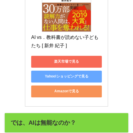
AI vs．教科書が読めない子ども
たち [ 新井 紀子 ]
楽天市場で見る
Yahoo!ショッピングで見る
Amazonで見る
では、AIは無能なのか？